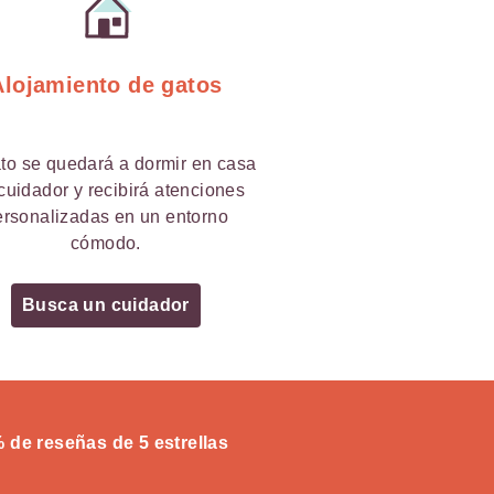
Alojamiento de gatos
to se quedará a dormir en casa
cuidador y recibirá atenciones
ersonalizadas en un entorno
cómodo.
Busca un cuidador
% de reseñas de 5 estrellas