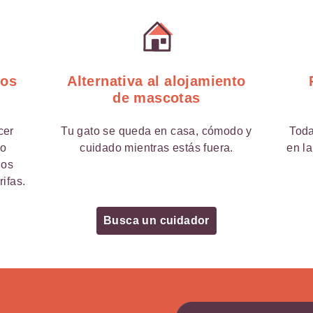
tos
Alternativa al alojamiento
de mascotas
cer
Tu gato se queda en casa, cómodo y
Toda
 o
cuidado mientras estás fuera.
en la
los
rifas.
Busca un cuidador