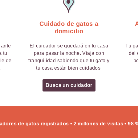
Cuidado de gatos a
domicilio
rante
El cuidador se quedará en tu casa
Tu ga
a tu
para pasar la noche. Viaja con
del 
rle de
tranquilidad sabiendo que tu gato y
p
.
tu casa están bien cuidados.
Busca un cuidador
adores de gatos registrados • 2 millones de visitas • 98 