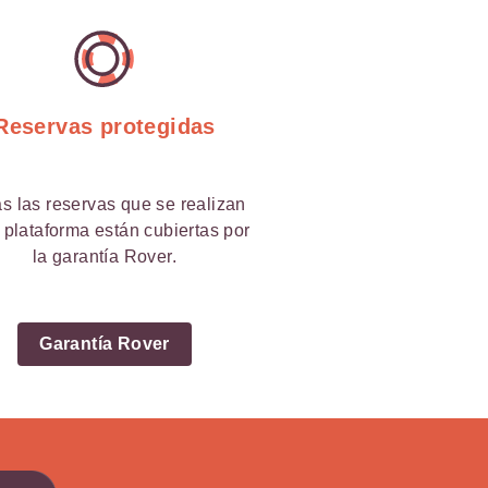
Reservas protegidas
s las reservas que se realizan
 plataforma están cubiertas por
la garantía Rover.
Garantía Rover