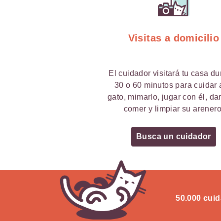
Visitas a domicilio
El cuidador visitará tu casa du
30 o 60 minutos para cuidar 
gato, mimarlo, jugar con él, da
comer y limpiar su arenero
Busca un cuidador
50.000 cuid