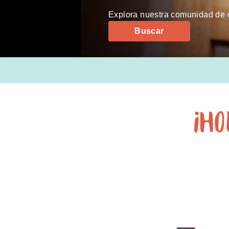
Explora nuestra comunidad de c
Buscar
¡Ho