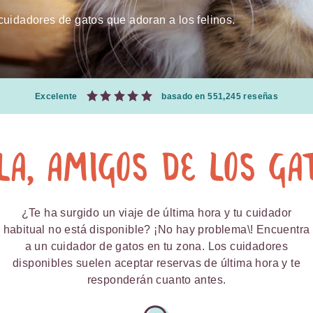
uidadores de gatos que adoran a los felinos.
Excelente
basado en 551,245 reseñas
la, amigos de los ga
¿Te ha surgido un viaje de última hora y tu cuidador
habitual no está disponible? ¡No hay problema\! Encuentra
a un cuidador de gatos en tu zona. Los cuidadores
disponibles suelen aceptar reservas de última hora y te
responderán cuanto antes.