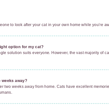
eone to look after your cat in your own home while you're a
right option for my cat?
ingle solution suits everyone. However, the vast majority of c
wo weeks away?
fter two weeks away from home. Cats have excellent memories
humans.